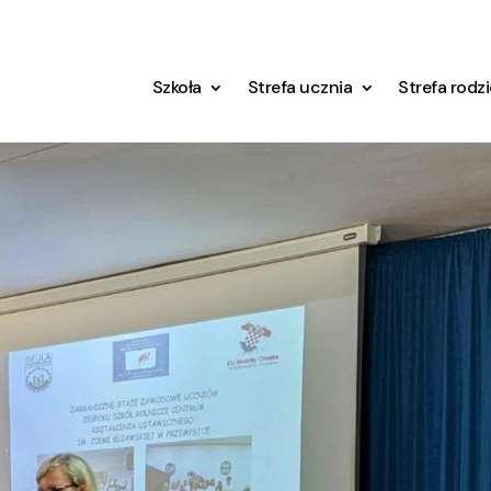
Szkoła
Strefa ucznia
Strefa rodz