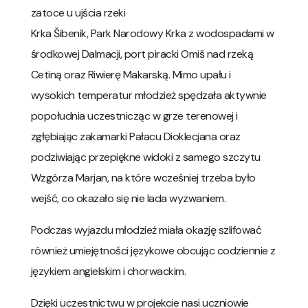
zatoce u ujścia rzeki
Krka Šibenik, Park Narodowy Krka z wodospadami w
środkowej Dalmacji, port piracki Omiš nad rzeką
Cetiną oraz Riwierę Makarską. Mimo upału i
wysokich temperatur młodzież spędzała aktywnie
popołudnia uczestnicząc w grze terenowej i
zgłębiając zakamarki Pałacu Dioklecjana oraz
podziwiając przepiękne widoki z samego szczytu
Wzgórza Marjan, na które wcześniej trzeba było
wejść, co okazało się nie lada wyzwaniem.
Podczas wyjazdu młodzież miała okazję szlifować
również umiejętności językowe obcując codziennie z
językiem angielskim i chorwackim.
Dzięki uczestnictwu w projekcie nasi uczniowie