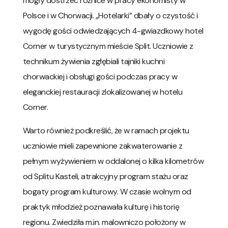
mogły dostrzec różnice w pracy ekonomisty w
Polsce i w Chorwacji. „Hotelarki” dbały o czystość i
wygodę gości odwiedzających 4-gwiazdkowy hotel
Corner w turystycznym mieście Split. Uczniowie z
technikum żywienia zgłębiali tajniki kuchni
chorwackiej i obsługi gości podczas pracy w
eleganckiej restauracji zlokalizowanej w hotelu
Corner.
Warto również podkreślić, że w ramach projektu
uczniowie mieli zapewnione zakwaterowanie z
pełnym wyżywieniem w oddalonej o kilka kilometrów
od Splitu Kasteli, atrakcyjny program stażu oraz
bogaty program kulturowy. W czasie wolnym od
praktyk młodzież poznawała kulturę i historię
regionu. Zwiedziła m.in. malowniczo położony w