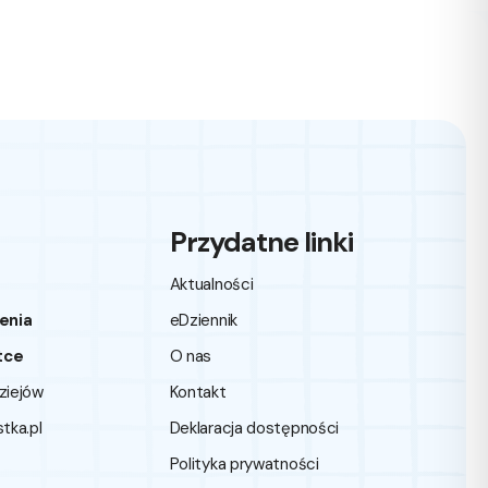
Przydatne linki
Aktualności
enia
eDziennik
tce
O nas
dziejów
Kontakt
ka.pl
Deklaracja dostępności
Polityka prywatności