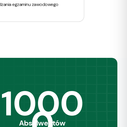
zania egzaminu zawodowego
1000
0
Absolwentów