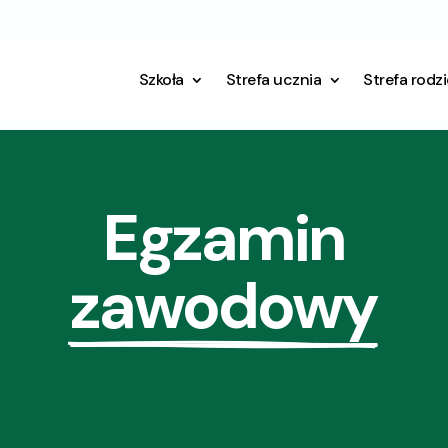
Szkoła
Strefa ucznia
Strefa rodz
Egzamin
zawodowy