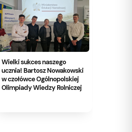
Wielki sukces naszego
Łobuzy 
ucznia! Bartosz Nowakowski
Glebon
w czołówce Ogólnopolskiej
nami
Olimpiady Wiedzy Rolniczej