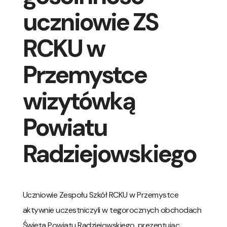
uczniowie ZS
RCKU w
Przemystce
wizytówką
Powiatu
Radziejowskiego
Uczniowie Zespołu Szkół RCKU w Przemystce
aktywnie uczestniczyli w tegorocznych obchodach
Święta Powiatu Radziejowskiego, prezentując