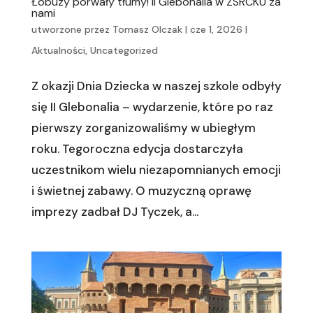
Łobuzy porwały tłumy! II Glebonalia w ZSRCKU za
nami
utworzone przez
Tomasz Olczak
|
cze 1, 2026
|
Aktualności
,
Uncategorized
Z okazji Dnia Dziecka w naszej szkole odbyły
się II Glebonalia – wydarzenie, które po raz
pierwszy zorganizowaliśmy w ubiegłym
roku. Tegoroczna edycja dostarczyła
uczestnikom wielu niezapomnianych emocji
i świetnej zabawy. O muzyczną oprawę
imprezy zadbał DJ Tyczek, a...