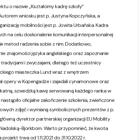
ektu o nazwie „Kształcimy kadrę szkoły”
utorem wniosku jest p. Justyna Kopczyńska, a
nizację mobilności jest p. Jowita Urbańska. Kadra
ch na celu doskonalenie komunikacji interpersonalnej
ie metod radzenia sobie z nim. Dodatkowo,
nie znajomości języka angielskiego oraz zapoznanie
 tradycjami i zwyczajami, dlatego też uczestnicy
yteckiego miasteczka Lund wraz z wnętrzem
al opery w Kopengadze i zajadali cynamonowe oraz
delikatną, szwedzką kawę serwowaną każdego ranka w
. nastąpiło oficjalne zakończenie szkolenia, zwieńczone
owych zdjęć i wymianą symbolicznych prezentów z p.
główną dyrektor partnerskiej organizacji EU Mobility
ną Nadolską-Bjorkbom. Warto przypomnieć, że kwota
rojekt trwa od 1.11.2021 do 31.10.2022 r.