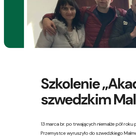
Szkolenie „Aka
szwedzkim Ma
13 marca br. po trwających niemalże pół rok
Przemystce wyruszyło do szwedzkiego Malmo n