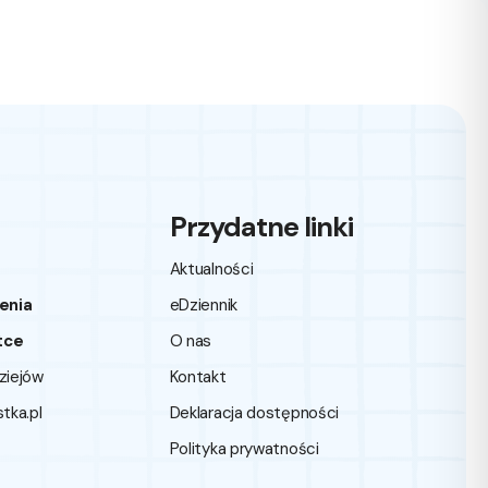
Przydatne linki
Aktualności
enia
eDziennik
tce
O nas
dziejów
Kontakt
ka.pl
Deklaracja dostępności
Polityka prywatności