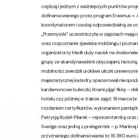
częścią i jednym z ważniejszych punktów proj
dofinansowanego przez program Erasmus +. A
koordynatorem i osobą odpowiedzialną za orga
„Przemystki” uczestniczyła w zajęciach mający
oraz rozpoznanie zjawiska mobbingu i poznan
organizatorzy kładli duży nacisk na doskonale
grupy ze skandynawskimi obyczajami, historią,
mobilności zwiedzili urokliwe uliczki uniwers
majestatycznej katedry, spacerowali nieopod
kardamonowe bułeczki, litrami pijąć fikkę – 
hotelu czy później w trakcie zajęć. 18 marca br
rozdaniem certyfikatów, wykonaniem pamiątk
Patrycją Kozieł-Pilarek – reprezentantką oraz 
Sverige oraz jedną z prelegentek – p. Marle
przyznanego dofinansowania to 16 390 euro a p