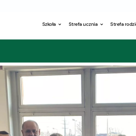
Szkoła
Strefa ucznia
Strefa rodz