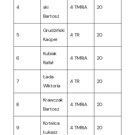
4
ski
4 TMRiA
20
Bartosz
Grudziński
5
4 TR
20
Kacper
Kubiak
6
4 TMRiA
20
Rafał
Łada
7
4 TR
20
Wiktoria
Krawczak
8
4 TMRiA
20
Bartosz
Kotwica
9
4 TMRiA
20
Łukasz