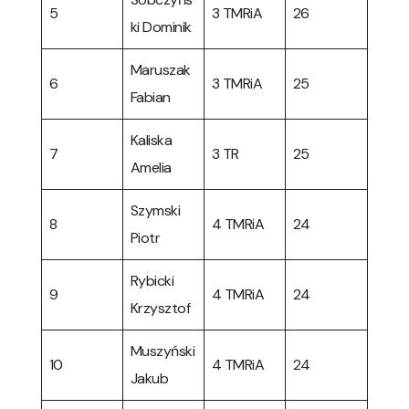
5
3 TMRiA
26
ki Dominik
Maruszak
6
3 TMRiA
25
Fabian
Kaliska
7
3 TR
25
Amelia
Szymski
8
4 TMRiA
24
Piotr
Rybicki
9
4 TMRiA
24
Krzysztof
Muszyński
10
4 TMRiA
24
Jakub