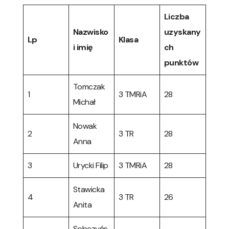
Liczba
Nazwisko
uzyskany
Lp
Klasa
i imię
ch
punktów
Tomczak
1
3 TMRiA
28
Michał
Nowak
2
3 TR
28
Anna
3
Urycki Filip
3 TMRiA
28
Stawicka
4
3 TR
26
Anita
Sobczyńs