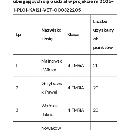
ubiegających się o udział w projekcie nr 2025-
1-PL01-KA121-VET-000322205
Liczba
Nazwisko
uzyskany
Lp
Klasa
i imię
ch
punktów
Malinowsk
1
4 TMRiA
21
i Wiktor
Grzybows
2
4 TMRiA
20
ki Paweł
Woźniak
3
4 TMRiA
20
Jakub
Nowakow