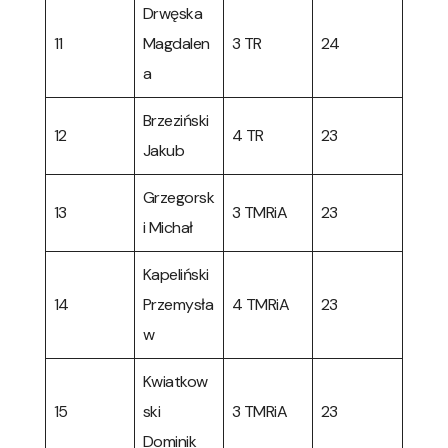
Drwęska
11
Magdalen
3 TR
24
a
Brzeziński
12
4 TR
23
Jakub
Grzegorsk
13
3 TMRiA
23
i Michał
Kapeliński
14
Przemysła
4 TMRiA
23
w
Kwiatkow
15
ski
3 TMRiA
23
Dominik