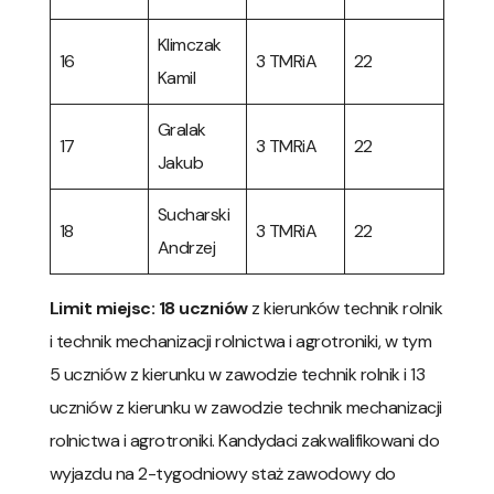
Klimczak
16
3 TMRiA
22
Kamil
Gralak
17
3 TMRiA
22
Jakub
Sucharski
18
3 TMRiA
22
Andrzej
Limit miejsc: 18 uczniów
z kierunków technik rolnik
i technik mechanizacji rolnictwa i agrotroniki, w tym
5 uczniów z kierunku w zawodzie technik rolnik i 13
uczniów z kierunku w zawodzie technik mechanizacji
rolnictwa i agrotroniki. Kandydaci zakwalifikowani do
wyjazdu na 2-tygodniowy staż zawodowy do