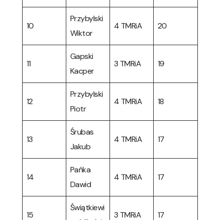
Przybylski
10
4 TMRiA
20
Wiktor
Gapski
11
3 TMRiA
19
Kacper
Przybylski
12
4 TMRiA
18
Piotr
Śrubas
13
4 TMRiA
17
Jakub
Pańka
14
4 TMRiA
17
Dawid
Świątkiewi
15
3 TMRiA
17