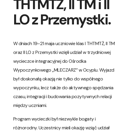
THTMTŻ, II TM i II
LO z Przemystki.
W dniach 19–21 maja uczniowie klas I THTMTŻ, II TM
oraz II LO z Przemystki wzięli udział w trzydniowej
wycieczce integracyjnej do Ośrodka
Wypoczynkowego „MLECZARZ” w Ocyplu. Wyjazd
był doskonałą okazją nie tylko do wspólnego
wypoczynku, lecz także do aktywnego spędzania
czasu, integracji i budowania pozytywnych relacji
między uczniami.
Program wycieczki był niezwykle bogaty i
różnorodny. Uczestnicy mieli okazję wziąć udział