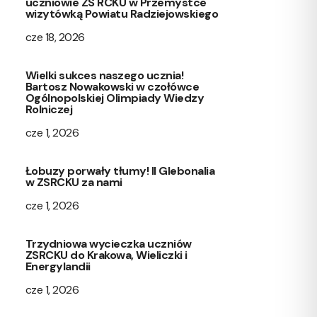
uczniowie ZS RCKU w Przemystce
wizytówką Powiatu Radziejowskiego
cze 18, 2026
Wielki sukces naszego ucznia!
Bartosz Nowakowski w czołówce
Ogólnopolskiej Olimpiady Wiedzy
Rolniczej
cze 1, 2026
Łobuzy porwały tłumy! II Glebonalia
w ZSRCKU za nami
cze 1, 2026
Trzydniowa wycieczka uczniów
ZSRCKU do Krakowa, Wieliczki i
Energylandii
cze 1, 2026