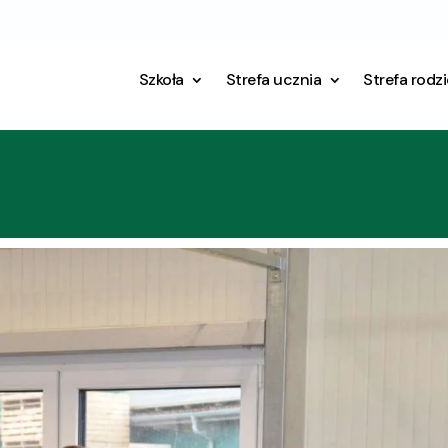
Szkoła
Strefa ucznia
Strefa rodz