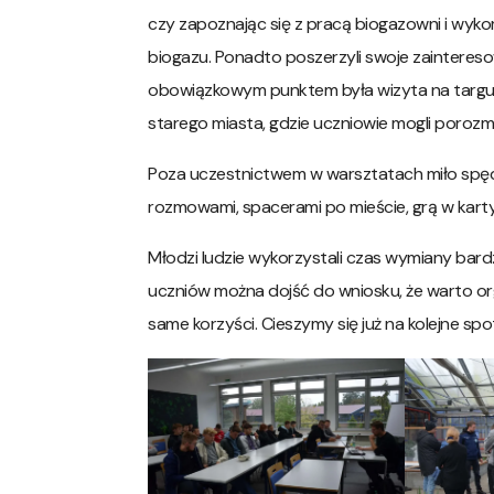
czy zapoznając się z pracą biogazowni i wy
biogazu. Ponadto poszerzyli swoje zainteres
obowiązkowym punktem była wizyta na targu 
starego miasta, gdzie uczniowie mogli porozma
Poza uczestnictwem w warsztatach miło spędz
rozmowami, spacerami po mieście, grą w karty
Młodzi ludzie wykorzystali czas wymiany bar
uczniów można dojść do wniosku, że warto or
same korzyści. Cieszymy się już na kolejne spo