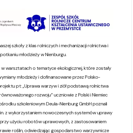
zej szkoły z klas rolniczych i mechanizacji rolnictwa i
 spotkaniu młodzieży w Nienburgu.
i w warsztatach o tematyce ekologicznej, które zostały
wymiany młodzieży i dofinansowane przez Polsko-
ojektu pt: „Uprawa warzyw i ziół podstawą rolnictwa
ównoważonego rozwoju” uczniowie z Polski i Niemiec
ośrodku szkoleniowym Deula-Nienburg GmbH poznali
.in. z wykorzystaniem nowoczesnych systemów uprawy
ch przy użyciu robotów uprawowych, z zastosowaniem
uprawie roślin, odwiedzając gospodarstwo warzywnicze