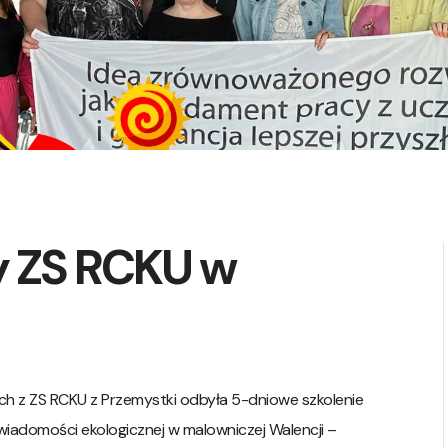
y ZS RCKU w
ch z ZS RCKU z Przemystki odbyła 5-dniowe szkolenie
wiadomości ekologicznej w malowniczej Walencji –