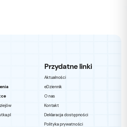
Przydatne linki
Aktualności
enia
eDziennik
tce
O nas
dziejów
Kontakt
ka.pl
Deklaracja dostępności
Polityka prywatności