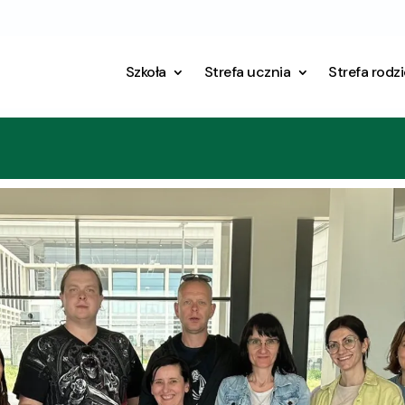
Szkoła
Strefa ucznia
Strefa rodz