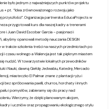
kolenie było jednym z najważniejszych punktów projektu
s + pt. “Idea zrównoważonego rozwoju jako
j przyszłości”. Organizacja partnerska EducaProjects w
Gimeza przygotowali kurs dla naszej kadry a trenerami
bre i Juan David Escobar Garcia – pasjonaci i
tarań, abyśmy opanowali metodę nauczania DESIGN
ne w trakcie szkolenia treści na naszych przedmiotach po
kcji i czasu wolnego a Walencja jest tak pięknym miastem
yło się nudzić. W towarzystwie lokalnych przewodników
tuki i Nauki, dawną Giełdę Jedwabiu, Katedrę, Mercado
cji, miasteczko El Palmar znane z plantacji ryżu i
i bez spróbowania paelli, churros, horchaty i innych
apału i pomysłów, zabieramy się do pracy nad
eniu. Wierzymy, że dzięki planowanym akcjom,
kadry i uczniów oraz propagowaniu ekologicznego stylu