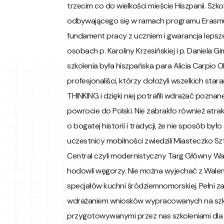
trzecim co do wielkości mieście Hiszpanii. Sz
odbywającego się w ramach programu Erasmu
fundament pracy z uczniem i gwarancja lepsze
osobach p. Karoliny Krzesińskiej i p. Daniela 
szkolenia była hiszpańska para Alicia Carpio O
profesjonaliści, którzy dołożyli wszelkich s
THINKING i dzięki niej potrafili wdrażać pozna
powrocie do Polski. Nie zabrakło również atra
o bogatej historii i tradycji, że nie sposób b
uczestnicy mobilności zwiedzili Miasteczko Sz
Central czyli modernistyczny Targ Główny Walen
hodowli węgorzy. Nie można wyjechać z Walencj
specjałów kuchni śródziemnomorskiej. Pełni z
wdrażaniem wniosków wypracowanych na szkol
przygotowywanymi przez nas szkoleniami dla 