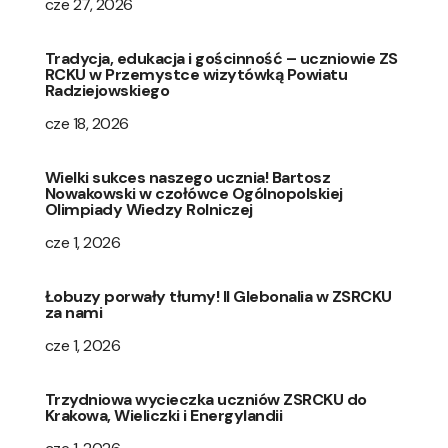
cze 27, 2026
Tradycja, edukacja i gościnność – uczniowie ZS
RCKU w Przemystce wizytówką Powiatu
Radziejowskiego
cze 18, 2026
Wielki sukces naszego ucznia! Bartosz
Nowakowski w czołówce Ogólnopolskiej
Olimpiady Wiedzy Rolniczej
cze 1, 2026
Łobuzy porwały tłumy! II Glebonalia w ZSRCKU
za nami
cze 1, 2026
Trzydniowa wycieczka uczniów ZSRCKU do
Krakowa, Wieliczki i Energylandii