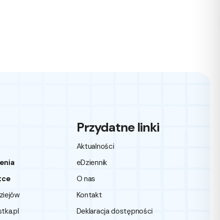
Przydatne linki
Aktualności
enia
eDziennik
tce
O nas
dziejów
Kontakt
ka.pl
Deklaracja dostępności