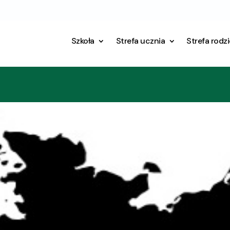
Szkoła
Strefa ucznia
Strefa rodz