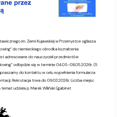
tawicznego im. Ziemi Kujawskiej w Przemystce ogłasza
dowing” do niemieckiego ośrodka kształcenia
est adresowane do nauczycieli przedmiotów
wing” odbędzie się w terminie 04.05.-08.05.2026r. (5
zapraszamy do kontaktu w celu wypełnienia formularza
tacji. Rekrutacja trwa do 09.03.2026r. Liczba miejsc
temat udziela p. Marek Wiliński (gabinet