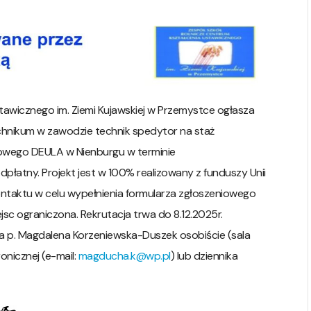
tawicznego im. Ziemi Kujawskiej w Przemystce ogłasza
technikum w zawodzie technik spedytor na staż
owego DEULA w Nienburgu w terminie
odpłatny. Projekt jest w 100% realizowany z funduszy Unii
ntaktu w celu wypełnienia formularza zgłoszeniowego
ejsc ograniczona. Rekrutacja trwa do 8.12.2025r.
la p. Magdalena Korzeniewska-Duszek osobiście (sala
onicznej (e-mail:
magducha.k@wp.pl
) lub dziennika