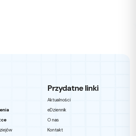
Przydatne linki
Aktualności
enia
eDziennik
tce
O nas
dziejów
Kontakt