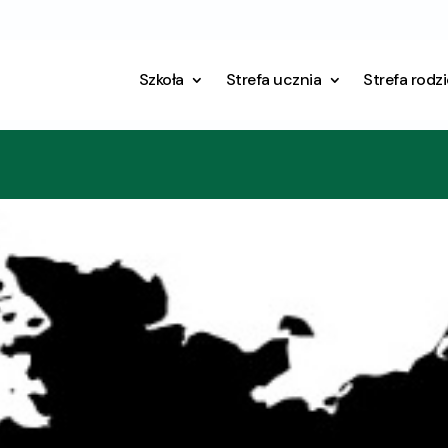
Szkoła
Strefa ucznia
Strefa rodz