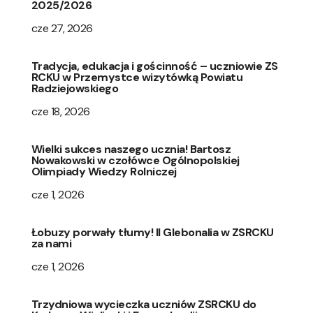
2025/2026
cze 27, 2026
Tradycja, edukacja i gościnność – uczniowie ZS
RCKU w Przemystce wizytówką Powiatu
Radziejowskiego
cze 18, 2026
Wielki sukces naszego ucznia! Bartosz
Nowakowski w czołówce Ogólnopolskiej
Olimpiady Wiedzy Rolniczej
cze 1, 2026
Łobuzy porwały tłumy! II Glebonalia w ZSRCKU
za nami
cze 1, 2026
Trzydniowa wycieczka uczniów ZSRCKU do