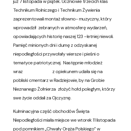
już 7 listopada w piątek. Uczniowie trzecich klas
Technikum Rolniczego i Technikum Żywienia
zaprezentowali montaż słowno- muzyczny, który
wprowadził zebranych w atmosferę wydarzeń,
opowiadających historię naszej 123 –letniej niewoli.
Pamięć minionych dni i dumę z odzyskanej
niepodległości przywołały wiersze i pieśni o
tematyce patriotycznej. Następnie młodzież
wraz z opiekunem udała się na
pobliski cmentarz w Radziejowie, by na Grobie
Nieznanego Żołnierza złożyć hołd poległym, którzy
swe życie oddali za Ojczyznę.
Kulminacyjna część obchodów Święta
Niepodległości miała miejsce we wtorek 11 listopada
pod pomnikiem „Chwały Oręża Polskiego” w