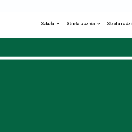
Szkoła
Strefa ucznia
Strefa rodz