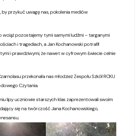
, by przykuć uwagę nas, pokolenia mediów
, to wciąż pozostajemy tymi samymi ludźmi – targanymi
ściach i tragediach, a Jan Kochanowski potrafił
tymi i prawdziwymi, że nawet w cyfrowym świecie celnie
Czarnolasu przekonała nas młodzież Zespołu Szkół RCKU
rodowego Czytania.
niu lipy uczniowie starszych klas zaprezentowali swoim
dający się na twórczość Jana Kochanowskiego,
renesansu.