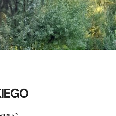
IEGO
 czyniemy”?