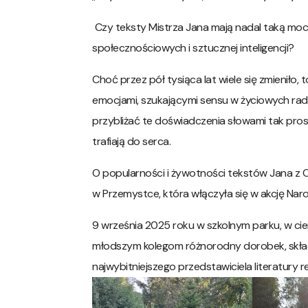
Czy teksty Mistrza Jana mają nadal taką moc
społecznościowych i sztucznej inteligencji?
Choć przez pół tysiąca lat wiele się zmieniło
emocjami, szukającymi sensu w życiowych rado
przybliżać te doświadczenia słowami tak pros
trafiają do serca.
O popularności i żywotności tekstów Jana z 
w Przemystce, która włączyła się w akcję Na
9 września 2025 roku w szkolnym parku, w cie
młodszym kolegom różnorodny dorobek, skła
najwybitniejszego przedstawiciela literatury 