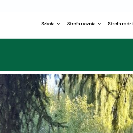
Szkoła
Strefa ucznia
Strefa rodz