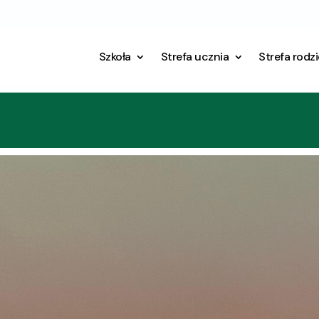
Szkoła
Strefa ucznia
Strefa rodz