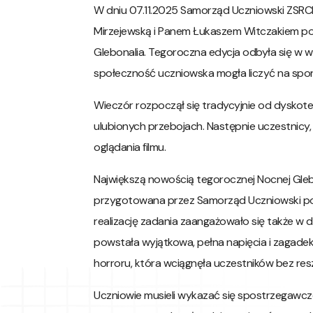
W dniu 07.11.2025 Samorząd Uczniowski ZSRC
Mirzejewską i Panem Łukaszem Witczakiem po
Glebonalia. Tegoroczna edycja odbyła się w wy
społeczność uczniowska mogła liczyć na spor
Wieczór rozpoczął się tradycyjnie od dyskotek
ulubionych przebojach. Następnie uczestnicy,
oglądania filmu.
Największą nowością tegorocznej Nocnej Gleb
przygotowana przez Samorząd Uczniowski po
realizację zadania zaangażowało się także w 
powstała wyjątkowa, pełna napięcia i zagadek
horroru, która wciągnęła uczestników bez res
Uczniowie musieli wykazać się spostrzegawcz