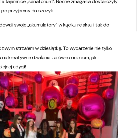
ie tajemnice „sanatorium”. Nocne zmagania dostarczyły
aż po przyjemny dreszczyk.
owali swoje „akumulatory” w kąciku relaksu i tak do
ziwym strzałem w dziesiątkę. To wydarzenie nie tylko
a na kreatywne działanie zarówno uczniom, jak i
ejnej edycji!