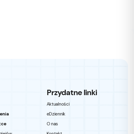
Przydatne linki
Aktualności
enia
eDziennik
tce
O nas
dziejów
Kontakt