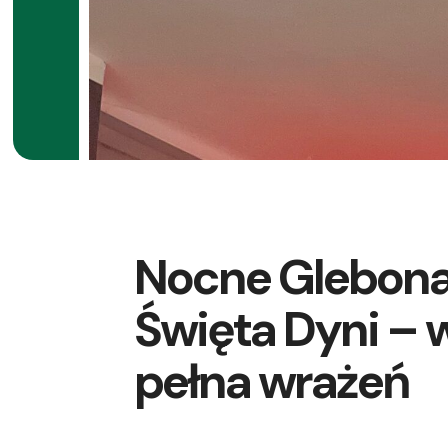
Nocne Glebonal
Święta Dyni – 
pełna wrażeń