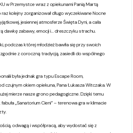
KU w Przemystce wraz z opiekunami Panią Martą
 raz kolejny zorganizował długo wyczekiwane Nocne
jątkowej, jesiennej atmosferze Święta Dyni, a cała
ą dawkę zabawy, emocji i… dreszczyku strachu.
i, podczas której młodzież bawiła się przy swoich
 zgodnie z coroczną tradycją, zasiedli do wspólnego
onalii była jednak gra typu Escape Room,
d czujnym okiem opiekuna, Pana Łukasza Witczaka. W
dużej mierze nasze grono pedagogiczne. Dzięki temu
 fabuła „Sanatorium Cieni” – terenowa gra w klimacie
zty.
ością, odwagą i współpracą, aby wydostać się z