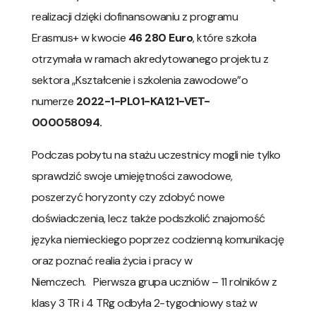
realizacji dzięki dofinansowaniu z programu
Erasmus+ w kwocie
46 280 Euro
, które szkoła
otrzymała w ramach akredytowanego projektu z
sektora „Kształcenie i szkolenia zawodowe”o
numerze
2022-1-PL01-KA121-VET-
000058094.
Podczas pobytu na stażu uczestnicy mogli nie tylko
sprawdzić swoje umiejętności zawodowe,
poszerzyć horyzonty czy zdobyć nowe
doświadczenia, lecz także podszkolić znajomość
języka niemieckiego poprzez codzienną komunikację
oraz poznać realia życia i pracy w
Niemczech.
Pierwsza grupa uczniów – 11 rolników z
klasy 3 TR i 4 TRg odbyła 2-tygodniowy staż w