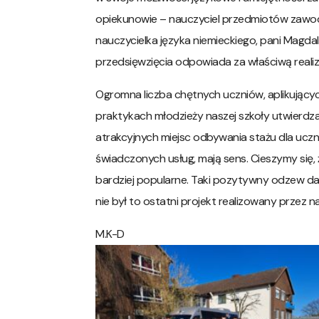
opiekunowie – nauczyciel przedmiotów zawod
nauczycielka języka niemieckiego, pani Magd
przedsięwzięcia odpowiada za właściwą realiz
Ogromna liczba chętnych uczniów, aplikującyc
praktykach młodzieży naszej szkoły utwierdza
atrakcyjnych miejsc odbywania stażu dla ucz
świadczonych usług, mają sens. Cieszymy się,
bardziej popularne. Taki pozytywny odzew daj
nie był to ostatni projekt realizowany przez n
M.K-D