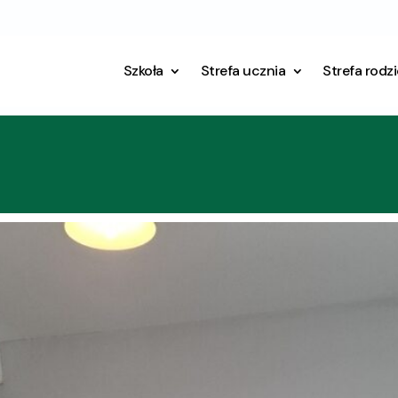
Szkoła
Strefa ucznia
Strefa rodz