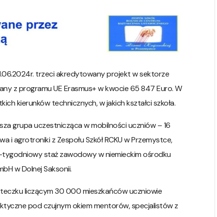
1.06.2024r. trzeci akredytowany projekt w sektorze
wany z programu UE Erasmus+ w kwocie 65 847 Euro. W
ich kierunków technicznych, w jakich kształci szkoła.
rwsza grupa uczestnicząca w mobilności uczniów – 16
ctwa i agrotroniki z Zespołu Szkół RCKU w Przemystce,
li 2-tygodniowy staż zawodowy w niemieckim ośrodku
H w Dolnej Saksonii.
teczku liczącym 30 000 mieszkańców uczniowie
raktyczne pod czujnym okiem mentorów, specjalistów z