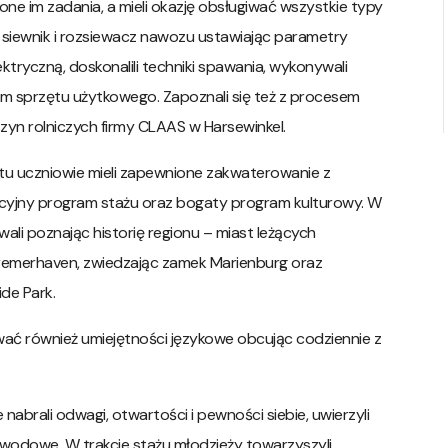
ne im zadania, a mieli okazję obsługiwać wszystkie typy
ug, siewnik i rozsiewacz nawozu ustawiając parametry
ektryczną, doskonalili techniki spawania, wykonywali
m sprzętu użytkowego. Zapoznali się też z procesem
aszyn rolniczych firmy CLAAS w Harsewinkel.
ktu uczniowie mieli zapewnione zakwaterowanie z
cyjny program stażu oraz bogaty program kulturowy. W
li poznając historię regionu – miast leżących
 Bremerhaven, zwiedzając zamek Marienburg oraz
de Park.
wać również umiejętności językowe obcując codziennie z
 nabrali odwagi, otwartości i pewności siebie, uwierzyli
awodowe. W trakcie stażu młodzieży towarzyszyli