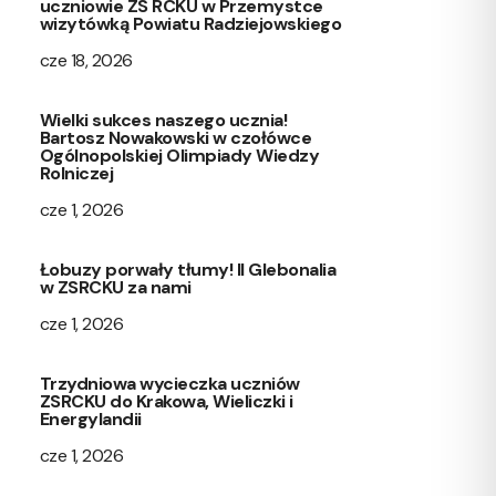
uczniowie ZS RCKU w Przemystce
wizytówką Powiatu Radziejowskiego
cze 18, 2026
Wielki sukces naszego ucznia!
Bartosz Nowakowski w czołówce
Ogólnopolskiej Olimpiady Wiedzy
Rolniczej
cze 1, 2026
Łobuzy porwały tłumy! II Glebonalia
w ZSRCKU za nami
cze 1, 2026
Trzydniowa wycieczka uczniów
ZSRCKU do Krakowa, Wieliczki i
Energylandii
cze 1, 2026