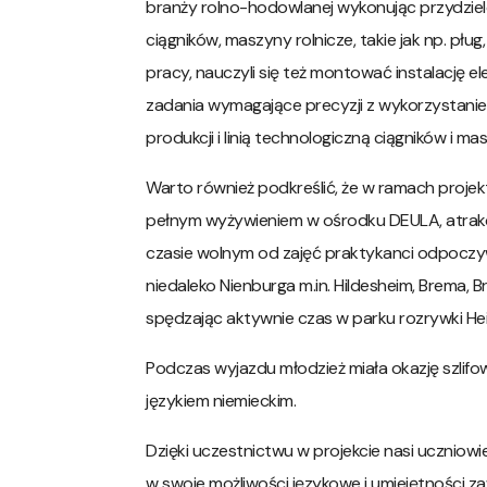
branży rolno-hodowlanej wykonując przydzielo
ciągników, maszyny rolnicze, takie jak np. pł
pracy, nauczyli się też montować instalację el
zadania wymagające precyzji z wykorzystanie
produkcji i linią technologiczną ciągników i m
Warto również podkreślić, że w ramach proje
pełnym wyżywieniem w ośrodku DEULA, atrak
czasie wolnym od zajęć praktykanci odpoczywa
niedaleko Nienburga m.in. Hildesheim, Brema,
spędzając aktywnie czas w parku rozrywki Hei
Podczas wyjazdu młodzież miała okazję szlifo
językiem niemieckim.
Dzięki uczestnictwu w projekcie nasi uczniowie
w swoje możliwości językowe i umiejętności z