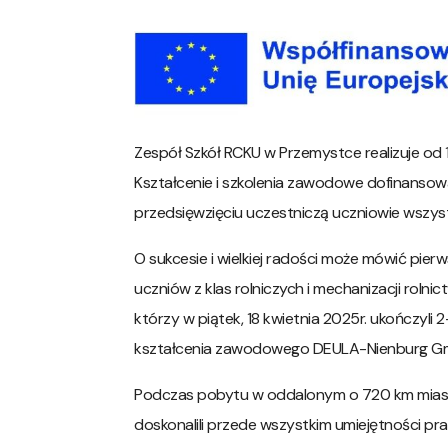
Zespół Szkół RCKU w Przemystce realizuje od 
Kształcenie i szkolenia zawodowe dofinanso
przedsięwzięciu uczestniczą uczniowie wszystk
O sukcesie i wielkiej radości może mówić pie
uczniów z klas rolniczych i mechanizacji rolni
którzy w piątek, 18 kwietnia 2025r. ukończy
kształcenia zawodowego DEULA-Nienburg Gmb
Podczas pobytu w oddalonym o 720 km mias
doskonalili przede wszystkim umiejętności p